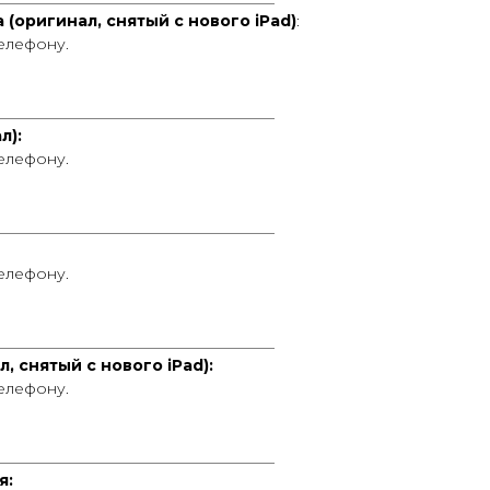
 (оригинал, снятый с нового iPad)
:
телефону.
____________________________________
л):
телефону.
____________________________________
телефону.
____________________________________
, снятый с нового iPad):
телефону.
____________________________________
я: