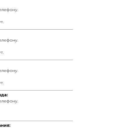
телефону.
т.
____________________________________
телефону.
т.
____________________________________
телефону.
т.
____________________________________
яда:
телефону.
____________________________________
ания: