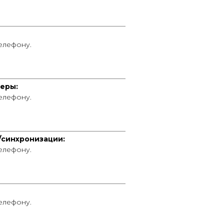
____________________________________
телефону.
____________________________________
еры:
телефону.
____________________________________
/синхронизации:
телефону.
____________________________________
телефону.