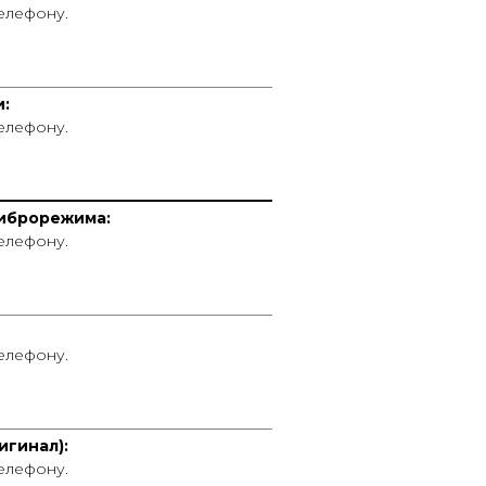
телефону.
____________________________________
и:
телефону.
____________________________________
иброрежима:
телефону.
____________________________________
телефону.
____________________________________
игинал):
телефону.