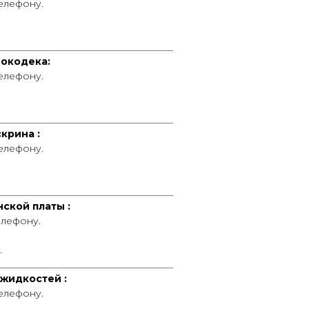
телефону.
____________________________________
окодека:
телефону.
____________________________________
крина :
телефону.
____________________________________
ской платы :
елефону.
.
____________________________________
жидкостей :
телефону.