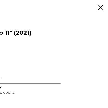
 11" (2021)
.
____________________________________
:
телефону.
____________________________________