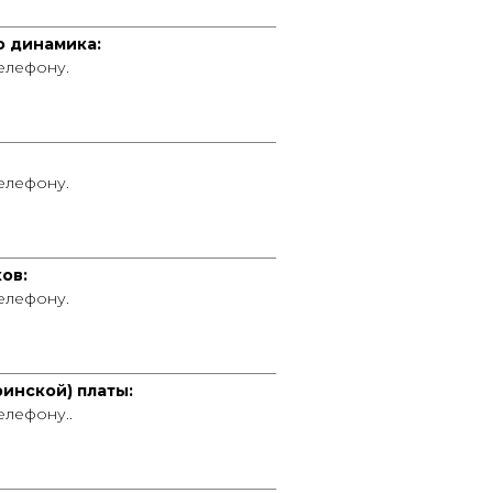
____________________________________
 динамика:
телефону.
____________________________________
телефону.
____________________________________
ов:
телефону.
____________________________________
инской) платы:
елефону..
____________________________________