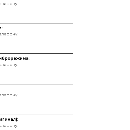
телефону.
____________________________________
и:
телефону.
____________________________________
иброрежима:
телефону.
____________________________________
телефону.
____________________________________
игинал):
телефону.