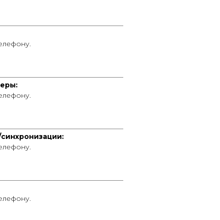
____________________________________
телефону.
____________________________________
еры:
телефону.
____________________________________
/синхронизации:
телефону.
____________________________________
телефону.