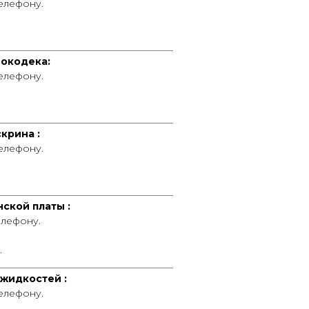
телефону.
____________________________________
окодека:
телефону.
____________________________________
крина :
телефону.
____________________________________
ской платы :
елефону.
.
____________________________________
жидкостей :
телефону.