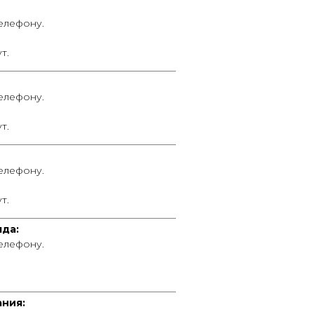
телефону.
т.
____________________________________
телефону.
т.
____________________________________
телефону.
т.
____________________________________
яда:
телефону.
____________________________________
ания: