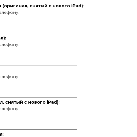
 (оригинал, снятый с нового iPad)
:
телефону.
____________________________________
л):
телефону.
____________________________________
телефону.
____________________________________
, снятый с нового iPad):
телефону.
____________________________________
я: