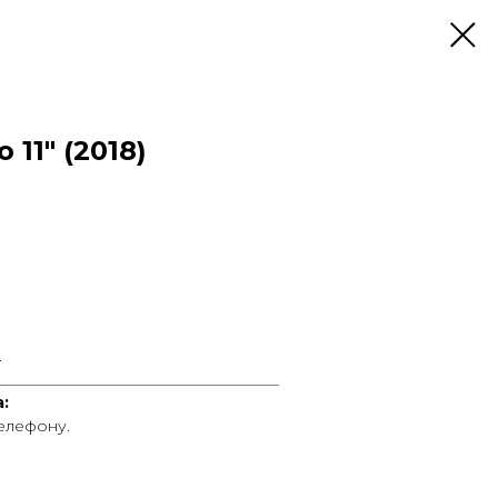
 11" (2018)
.
____________________________________
:
телефону.
____________________________________