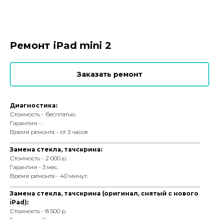
Ремонт iPad mini 2
Заказать ремонт
Диагностика:
Стоимость - бесплатно.
Гарантия - .
Время ремонта - от 3 часов.
_________________________________________________________________
Замена стекла, тачскрина:
Стоимость - 2 000 р.
Гарантия - 3 мес.
Время ремонта - 40 минут.
_________________________________________________________________
Замена стекла, тачскрина (оригинал, снятый с нового
iPad):
Стоимость - 8 500 р.