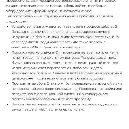
профессионалам, имеющим соответствующие знания и навыки.
У наших специалистов за плечами большой опыт работы с
оборудованием фирмы Apple - в частности, с iMac.
Наиболее типичными случаями из нашей практики являются
следующие:
Устройство не загружается или зависает в процессе работы. В
большинстве случаев такие неполадки свидетельствуют о
нарушении в блоках питания или материнской плате. Однако
справедливости ради надо сказать, что такие жалобы в
отношении iMac случаются крайне редко.
Поломки жесткого диска. О них свидетельствует появление на
панели задач папки со знаком вопроса. Поломка диска может
быть вызвана разными причинами и носить разный характер -
например, он может перегреваться, либо речь идет о
механической поломке. Однако в любом случае наш сервисный
центр сможет произвести оперативную замену диска.
Программные сбои. Они могут быть следствием вирусной атаки,
некорректной установки системы и т.д. Проверка, настройка или
переустановка операционной системы и антивирусного
программного обеспечения решает проблему.
Независимо от характера поломки, вы можете смело доверить
ремонт вашего iMac нашим специалистам.